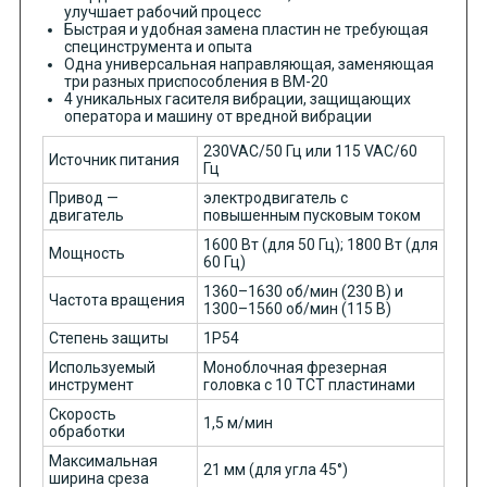
улучшает рабочий процесс
Быстрая и удобная замена пластин не требующая
специнструмента и опыта
Одна универсальная направляющая, заменяющая
три разных приспособления в BM-20
4 уникальных гасителя вибрации, защищающих
оператора и машину от вредной вибрации
230VAC/50 Гц или 115 VAC/60
Источник питания
Гц
Привод —
электродвигатель с
двигатель
повышенным пусковым током
1600 Вт (для 50 Гц); 1800 Вт (для
Мощность
60 Гц)
1360–1630 об/мин (230 В) и
Частота вращения
1300–1560 об/мин (115 В)
Cтепень защиты
1Р54
Используемый
Моноблочная фрезерная
инструмент
головка с 10 TCT пластинами
Скорость
1,5 м/мин
обработки
Максимальная
21 мм (для угла 45°)
ширина среза