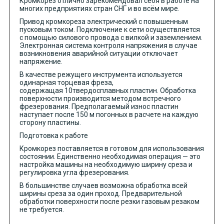
Кромкорез отлично зарекомендовал себя в работе на
многих предприятиях стран СНГ и во всём мире.
Привод кромкореза электрический с повышенным
пусковым током. Подключение к сети осуществляется
с помощью силового провода с вилкой и заземлением.
Электронная система контроля напряжения в случае
возникновения аварийной ситуации отключает
напряжение.
В качестве режущего инструмента используется
одинарная торцевая фреза,
содержащая 10твердосплавных пластин. Обработка
поверхности производится методом встречного
фрезерования. Предполагаемый износ пластин
наступает после 150 м погонных в расчете на каждую
сторону пластины.
Подготовка к работе
Кромкорез поставляется в готовом для использования
состоянии. Единственно необходимая операция — это
настройка машины на необходимую ширину среза и
регулировка угла фрезерования.
В большинстве случаев возможна обработка всей
ширины среза за один проход. Предварительной
обработки поверхности после резки газовым резаком
не требуется.