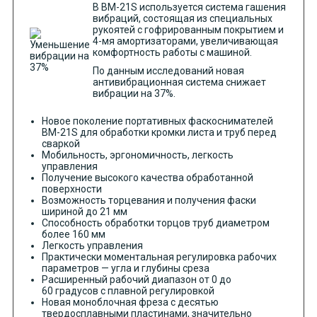
В ВМ-21S используется система гашения
вибраций, состоящая из специальных
рукоятей с гофрированным покрытием и
4-мя амортизаторами, увеличивающая
комфортность работы с машиной.
По данным исследований новая
антивибрационная система снижает
вибрации на 37%.
Новое поколение портативных фаскоснимателей
ВМ-21S для обработки кромки листа и труб перед
сваркой
Мобильность, эргономичность, легкость
управления
Получение высокого качества обработанной
поверхности
Возможность торцевания и получения фаски
шириной до 21 мм
Способность обработки торцов труб диаметром
более 160 мм
Легкость управления
Практически моментальная регулировка рабочих
параметров — угла и глубины среза
Расширенный рабочий диапазон от 0 до
60 градусов с плавной регулировкой
Новая моноблочная фреза с десятью
твердосплавными пластинами, значительно