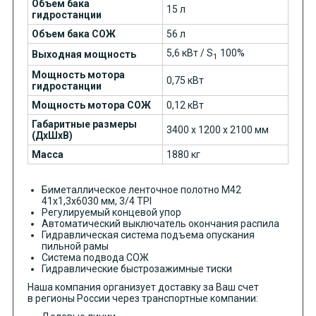
Объем бака
15 л
гидростанции
Объем бака СОЖ
56 л
5,6 кВт / S
100%
Выходная мощность
1
Мощность мотора
0,75 кВт
гидростанции
Мощность мотора СОЖ
0,12 кВт
Габаритные размеры
3400 х 1200 х 2100 мм
(ДхШхВ)
Масса
1880 кг
Биметаллическое ленточное полотно М42
41х1,3х6030 мм, 3/4 TPI
Регулируемый концевой упор
Автоматический выключатель окончания распила
Гидравлическая система подъема опускания
пильной рамы
Система подвода СОЖ
Гидравлические быстрозажимные тиски
Наша компания организует доставку за Ваш счет
в регионы России через транспортные компании: