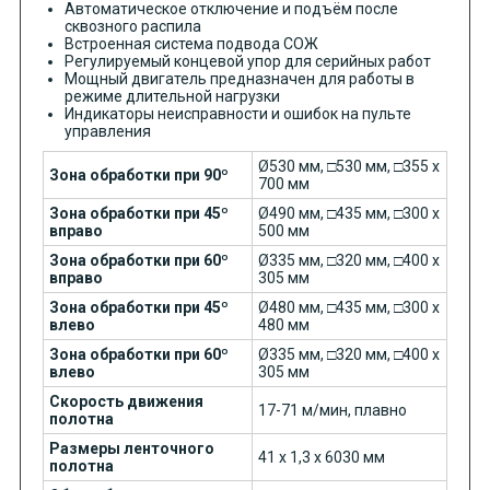
Автоматическое отключение и подъём после
сквозного распила
Встроенная система подвода СОЖ
Регулируемый концевой упор для серийных работ
Мощный двигатель предназначен для работы в
режиме длительной нагрузки
Индикаторы неисправности и ошибок на пульте
управления
Ø530 мм, □530 мм, □355 х
Зона обработки при 90º
700 мм
Зона обработки при 45º
Ø490 мм, □435 мм, □300 х
вправо
500 мм
Зона обработки при 60º
Ø335 мм, □320 мм, □400 х
вправо
305 мм
Зона обработки при 45º
Ø480 мм, □435 мм, □300 х
влево
480 мм
Зона обработки при 60º
Ø335 мм, □320 мм, □400 х
влево
305 мм
Скорость движения
17-71 м/мин, плавно
полотна
Размеры ленточного
41 х 1,3 х 6030 мм
полотна