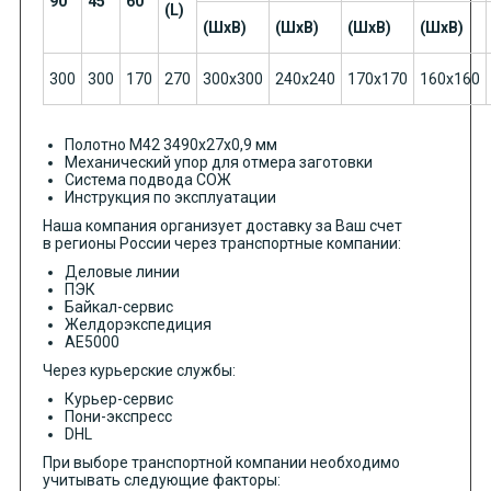
90°
45°
60°
(L)
(ШхВ)
(ШхВ)
(ШхВ)
(ШхВ)
300
300
170
270
300х300
240х240
170х170
160х160
Полотно М42 3490х27х0,9 мм
Механический упор для отмера заготовки
Система подвода СОЖ
Инструкция по эксплуатации
Наша компания организует доставку за Ваш счет
в регионы России через транспортные компании:
Деловые линии
ПЭК
Байкал-сервис
Желдорэкспедиция
АЕ5000
Через курьерские службы:
Курьер-сервис
Пони-экспресс
DHL
При выборе транспортной компании необходимо
учитывать следующие факторы: