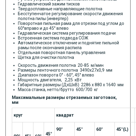
Гидравлический зажим тисков
Твердосплавные направляющие полотна
Бесступенчатое регулирование скорости движения
полотна пилы (инвертер)
Поворотная пильная рама для отрезки под углом до
60°вправо и до 45° влево
Гидравлическая система регулирования подачи
Встроенная система подвода СОЖ
Автоматическое отключение и поднятие пильной
рамы после окончания распила
Отдельная поворотная панель управления
Щетка для очистки полотна
Скорость движения полотна 20-85 м/мин
Размеры ленточного полотна 3490х27х0,9 мм
Диапазон поворота 0° - 60°, 45° влево
Мощность двигателя, 2,25 кВт
Габаритные размеры (ДхШхВ) 2286 x 880 x 1640 мм
Масса станка, нетто/брутто 600/700 кг
Максимальные размеры отрезаемых заготовок,
мм
круг
квадрат
90°
45°
60°
45°(L)
45°