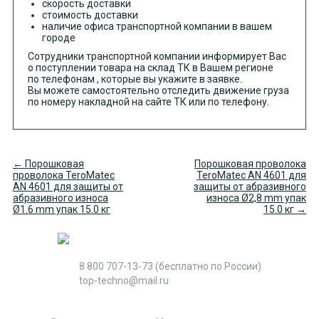
скорость доставки
стоимость доставки
наличие офиса транспортной компании в вашем
городе
Сотрудники транспортной компании информирует Вас
о поступлении товара на склад ТК в Вашем регионе
по телефонам , которые вы укажите в заявке.
Вы можете самостоятельно отследить движение груза
по номеру накладной на сайте ТК или по телефону.
← Порошковая
Порошковая проволока
проволока TeroMatec
TeroMatec AN 4601 для
AN 4601 для защиты от
защиты от абразивного
абразивного износа
износа Ø2,8 mm упак
Ø1.6 mm упак 15.0 кг
15.0 кг →
8 800 707-13-73
(бесплатно по России)
top-techno@mail.ru