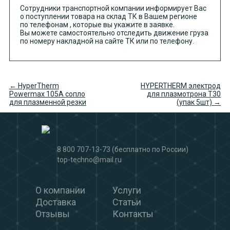
Сотрудники транспортной компании информирует Вас
о поступлении товара на склад ТК в Вашем регионе
по телефонам , которые вы укажите в заявке.
Вы можете самостоятельно отследить движение груза
по номеру накладной на сайте ТК или по телефону.
← HyperTherm
HYPERTHERM электрод
Powermax 105А сопло
для плазмотрона Т30
для плазменной резки
(упак 5шт) →
8 800 707-13-73
(бесплатно по России)
top-techno@mail.ru
О компании
Услуги
Доставка
Статьи
Отзывы
Контакты